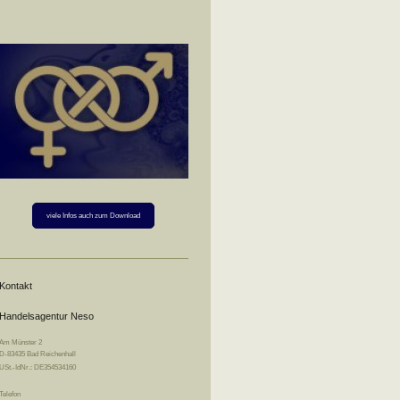
viele Infos auch zum Download
Kontakt
Handelsagentur Neso
Am Münster 2
D-83435 Bad Reichenhall
USt.-IdNr.: DE354534160
Telefon