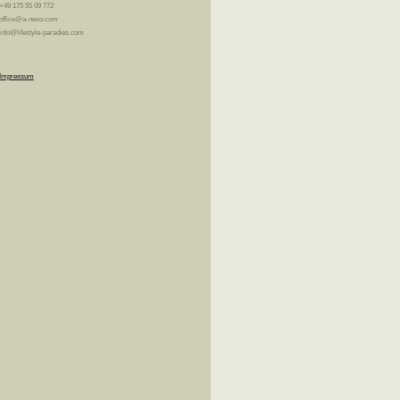
+49 175 55 09 772
office@a-neso.com
info@lifestyle-paradies.com
Impressum