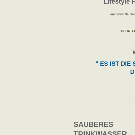
Lifestyle 
ausgewählte Ges
BEI INTE
W
" ES IST DI
DI
SAUBERES
TRINKWASSER